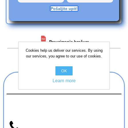
Pošaljite upit!
Preuzimanje brošure
Cookies help us deliver our services. By using
our services, you agree to our use of cookies.
OK
Imate dodatnih pitanja?
Learn more
Kontaktirajte nas!
Možete nas kontaktirati putem
telefona, e-maila, ili nas posjetite
na adresi.
0989837352