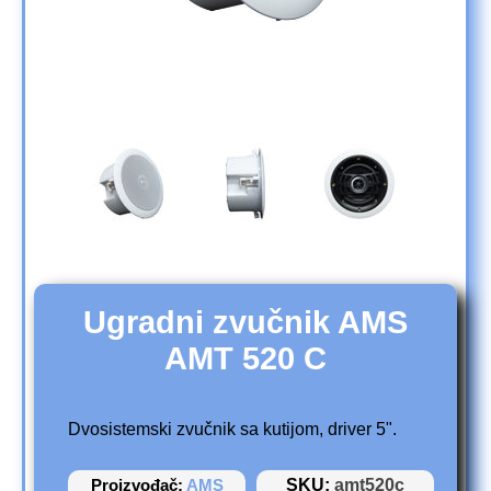
Ugradni zvučnik AMS
AMT 520 C
Dvosistemski zvučnik sa kutijom, driver 5".
Proizvođač:
AMS
SKU:
amt520c