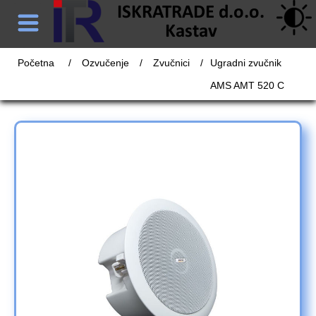
Početna
/
Ozvučenje
/
Zvučnici
/
Ugradni zvučnik
AMS AMT 520 C