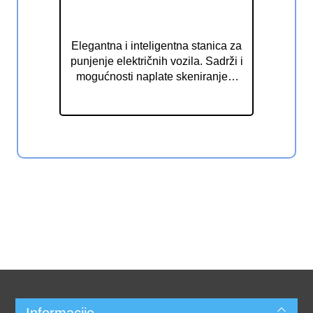
Stanica za punjenje električnih
vozila Smappee EV Line
Elegantna i inteligentna stanica za
punjenje električnih vozila. Sadrži i
mogućnosti naplate skeniranjem
QR koda te prislanjanjem RFID
tokena ili kreditne kartice.