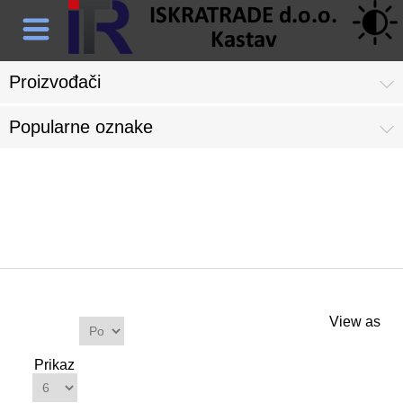
Proizvođači
Popularne oznake
Proizvodi s oznakom 'stanica
za punjenje'
Proizvodi
View as
Sortiraj
po
Prikaz