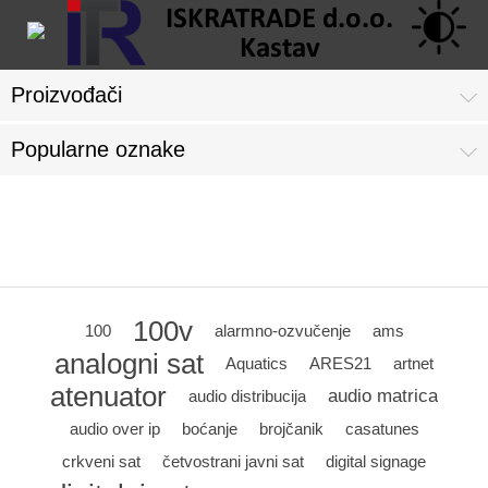
Proizvođači
Popularne oznake
All product tags
100v
100
alarmno-ozvučenje
ams
analogni sat
Aquatics
ARES21
artnet
atenuator
audio matrica
audio distribucija
audio over ip
boćanje
brojčanik
casatunes
crkveni sat
četvostrani javni sat
digital signage