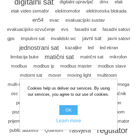
digitalni sat
digitalni upravljač
dmx
elak
elak video semafor
elektromotor
elektronska blokada
en54
evac
evakuacijski sustav
evakuacijsko ozvučenje
evs
fasadni sat
fasadni satovi
javni sat
gps
impulsni sat
invalidski wc
javni satovi
jednostrani sat
kazaljke
led
led ekran
matični sat
limitacija buke
matrični sat
mikrofon
modbus
modbus ip
modbus master
modbus slave
motorni sat
mover
moving light
multiroom
multi-room
novinarska soba
ogranićenje buke
Omega
Cookies help us deliver our services. By using
ozvučenje
osc
plc
Plivanje
podvodni zvučnik
our services, you agree to our use of cookies.
poe
pojačala
potezno tipkalo
pozivni mikrofon
OK
pozivni uređaj
pozivni uređaj za invalide
press room
prisilni uklop
Learn more
prijemnik točnog vremena
programator
regulator
rasvjeta
public address
Quantum