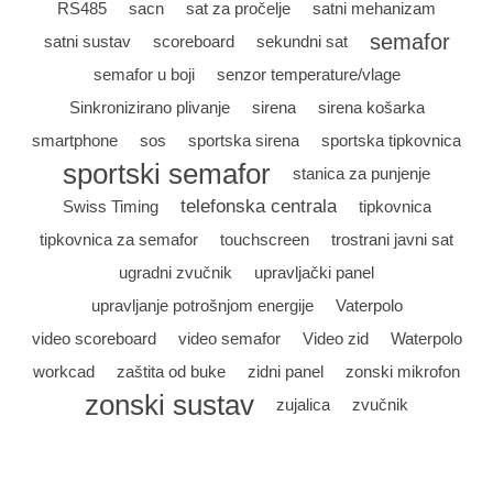
RS485
sacn
sat za pročelje
satni mehanizam
semafor
satni sustav
scoreboard
sekundni sat
semafor u boji
senzor temperature/vlage
Sinkronizirano plivanje
sirena
sirena košarka
smartphone
sos
sportska sirena
sportska tipkovnica
sportski semafor
stanica za punjenje
telefonska centrala
Swiss Timing
tipkovnica
tipkovnica za semafor
touchscreen
trostrani javni sat
ugradni zvučnik
upravljački panel
upravljanje potrošnjom energije
Vaterpolo
video scoreboard
video semafor
Video zid
Waterpolo
workcad
zaštita od buke
zidni panel
zonski mikrofon
zonski sustav
zujalica
zvučnik