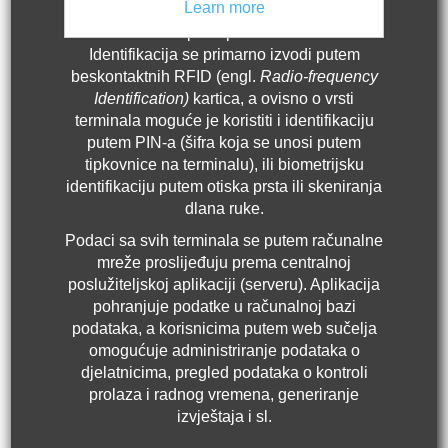
Learn more
vremena, vrši se putem identifikacije
korisnika na pristupnim terminalima.
Identifikacija se primarno izvodi putem
beskontaktnih RFID (engl.
Radio-frequency
Identification)
kartica, a ovisno o vrsti
terminala moguće je koristiti i identifikaciju
putem PIN-a (šifra koja se unosi putem
tipkovnice na terminalu), ili biometrijsku
identifikaciju putem otiska prsta ili skeniranja
dlana ruke.
Podaci sa svih terminala se putem računalne
mreže proslijeđuju prema centralnoj
poslužiteljskoj aplikaciji (serveru). Aplikacija
pohranjuje podatke u računalnoj bazi
podataka, a korisnicima putem web sučelja
omogućuje administriranje podataka o
djelatnicima, pregled podataka o kontroli
prolaza i radnog vremena, generiranje
izvještaja i sl.