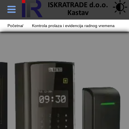
Početna
/
Kontrola prolaza i evidencija radnog vremena